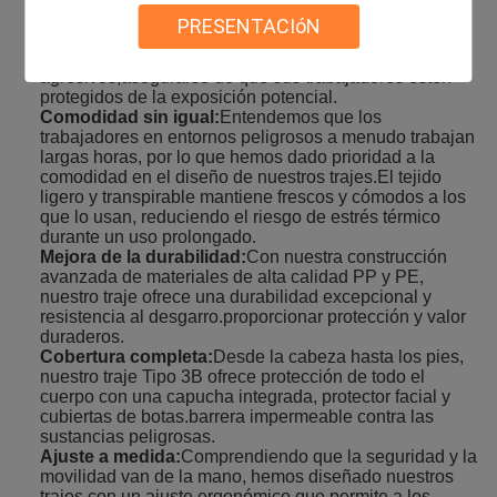
con estrictas normas internacionales, nuestro traje
PRESENTACIóN
protector proporciona una defensa efectiva contra
incluso los productos químicos más
agresivos,asegurarse de que sus trabajadores estén
protegidos de la exposición potencial.
Comodidad sin igual:
Entendemos que los
trabajadores en entornos peligrosos a menudo trabajan
largas horas, por lo que hemos dado prioridad a la
comodidad en el diseño de nuestros trajes.El tejido
ligero y transpirable mantiene frescos y cómodos a los
que lo usan, reduciendo el riesgo de estrés térmico
durante un uso prolongado.
Mejora de la durabilidad:
Con nuestra construcción
avanzada de materiales de alta calidad PP y PE,
nuestro traje ofrece una durabilidad excepcional y
resistencia al desgarro.proporcionar protección y valor
duraderos.
Cobertura completa:
Desde la cabeza hasta los pies,
nuestro traje Tipo 3B ofrece protección de todo el
cuerpo con una capucha integrada, protector facial y
cubiertas de botas.barrera impermeable contra las
sustancias peligrosas.
Ajuste a medida:
Comprendiendo que la seguridad y la
movilidad van de la mano, hemos diseñado nuestros
trajes con un ajuste ergonómico que permite a los