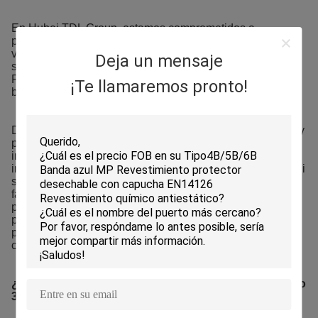
En Hubei TDL Group, estamos comprometidos a
proporcionar equipos de protección personal de
vanguardia que cumplan con los más altos estándares de
Deja un mensaje
seguridad y rendimiento.Nuestro traje de protección
PP+PE Tipo 3B es un testimonio de nuestra dedicación al
¡Te llamaremos pronto!
bienestar de los trabajadores y la seguridad industrial.
Diseñado con una mezcla perfecta de polipropileno (PP) y
polietileno (PE), este traje ofrece una protección
inigualable contra una amplia gama de peligros químicos,
incluyendo salpicaduras de líquido,aerosoles peligrososSi
su industria involucra el procesamiento químico, la
fabricación farmacéutica o el manejo de materiales
peligrosos, usted puede encontrar una solución para este
problema.Nuestro traje tipo 3B PP + PE asegura que su
personal permanezca seguro sin comprometer la
comodidad.
¿Por qué elegir nuestro traje de protección PP+PE tipo
3B?
Protección química superior:
Diseñado para cumplir