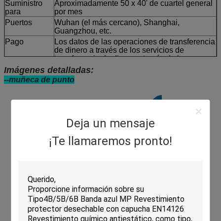
Suministro
Aproximadamente 50 x 40' de cuartel general
para
por mes
Puertos
Wuhan (el más cercano), Shanghai,
Guangzhou, etc.
Pago
Los datos de las operaciones de transferencia
de dinero a través de los servicios de
transferencia de dinero a través de los
servicios de transferencia de dinero a través
Imágenes detalladas:
de los servicios de transferencia de dinero.
--muñeca de punto
Tiempo de
4-6 semanas, puede ser negociado
entrega
Deja un mensaje
¡Te llamaremos pronto!