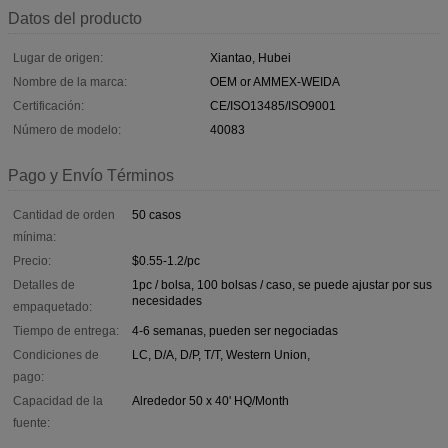
Datos del producto
Lugar de origen:
Xiantao, Hubei
Nombre de la marca:
OEM or AMMEX-WEIDA
Certificación:
CE/ISO13485/ISO9001
Número de modelo:
40083
Pago y Envío Términos
Cantidad de orden
50 casos
mínima:
Precio:
$0.55-1.2/pc
Detalles de
1pc / bolsa, 100 bolsas / caso, se puede ajustar por sus
necesidades
empaquetado:
Tiempo de entrega:
4-6 semanas, pueden ser negociadas
Condiciones de
LC, D/A, D/P, T/T, Western Union,
pago:
Capacidad de la
Alrededor 50 x 40' HQ/Month
fuente: