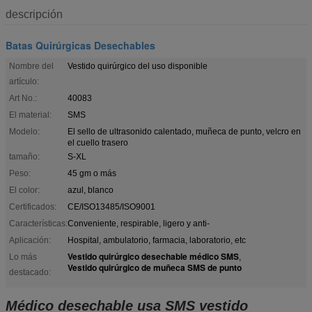
descripción
Batas Quirúrgicas Desechables
Nombre del
Vestido quirúrgico del uso disponible
artículo:
Art No.:
40083
El material:
SMS
Modelo:
El sello de ultrasonido calentado, muñeca de punto, velcro en
el cuello trasero
tamaño:
S-XL
Peso:
45 gm o más
El color:
azul, blanco
Certificados:
CE/ISO13485/ISO9001
Características:
Conveniente, respirable, ligero y anti-
Aplicación:
Hospital, ambulatorio, farmacia, laboratorio, etc
Vestido quirúrgico desechable médico SMS
Lo más
,
Vestido quirúrgico de muñeca SMS de punto
destacado:
Médico desechable usa SMS vestido