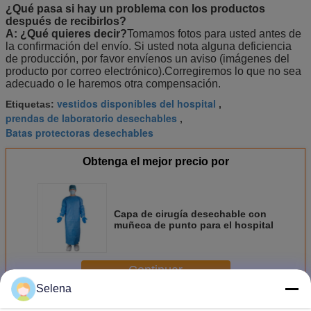
¿Qué pasa si hay un problema con los productos
después de recibirlos?
A: ¿Qué quieres decir?
Tomamos fotos para usted antes de
la confirmación del envío. Si usted nota alguna deficiencia
de producción, por favor envíenos un aviso (imágenes del
producto por correo electrónico).Corregiremos lo que no sea
adecuado o le haremos otra compensación.
vestidos disponibles del hospital
Etiquetas:
,
prendas de laboratorio desechables
,
Batas protectoras desechables
Obtenga el mejor precio por
Capa de cirugía desechable con
muñeca de punto para el hospital
Continuar
Selena
Batas Quirúrgicas Desechables
Más