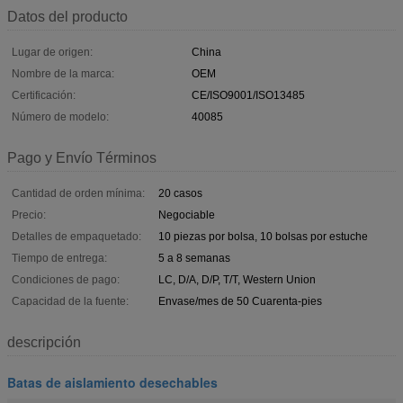
Datos del producto
Lugar de origen:
China
Nombre de la marca:
OEM
Certificación:
CE/ISO9001/ISO13485
Número de modelo:
40085
Pago y Envío Términos
Cantidad de orden mínima:
20 casos
Precio:
Negociable
Detalles de empaquetado:
10 piezas por bolsa, 10 bolsas por estuche
Tiempo de entrega:
5 a 8 semanas
Condiciones de pago:
LC, D/A, D/P, T/T, Western Union
Capacidad de la fuente:
Envase/mes de 50 Cuarenta-pies
descripción
Batas de aislamiento desechables