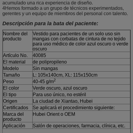
acumulado una rica experiencia de diseño.
4Hemos formado a un grupo de técnicos experimentados,
gerentes y un equipo de miembros del personal con talento.
Descripción para la bata del paciente:
Nombre del
Vestido para pacientes de un solo uso sin
producto
mangas con corbatas de cintura de no tejido
para uso médico de color azul oscuro o verde
oscuro
Artículo No.
40085
El material
de polipropileno
Modelo
Sin mangas
Tamaño
L: 105x140cm, XL: 115x150cm
2
Peso
40-45 g/m
El color
Verde oscuro, azul oscuro
El tipo
Para uso único, no estéril
Origen
La ciudad de Xiantao, Hubei
Certificados
Se aplicará el procedimiento siguiente:
Marca del
Hubei Orient o OEM
producto
Aplicación
Salón de operaciones, farmacia, clínica, etc.