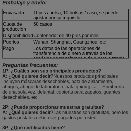
Embalaje y envío:
Envasado
10pcs / bolsa, 10 bolsas / caso, se puede
ajustar por su requisito
Cuota de
50 casos
producción
Disponibilidad
Contenedor de 40 pies por mes
Puertos
Wuhan, Shanghái, Guangzhou, etc
Pago
Los datos de las operaciones de
transferencia de dinero a través de los
servicios de transferencia de dinero a través
de los servicios de transferencia de dinero a
Preguntas frecuentes:
través de los servicios de transferencia de
1P: ¿Cuáles son sus principales productos?
dinero.
A: ¿Qué quieres decir?
Nuestros productos principales
Tiempo de
5-8 semanas, puede ser negociado
incluyen máscaras desechables, bata de aislamiento,
entrega
abrigos, abrigo de laboratorio, bata quirúrgica,
Sombrería
de una sola vez, delantal, cubierta para zapatos, guantes
desechables, etc.
2P: ¿Puede proporcionar muestras gratuitas?
A: ¿Qué quieres decir?
Las muestras son gratuitas, pero los
gastos postales deben ser pagados por usted.
3P: ¿Qué certificados tiene?